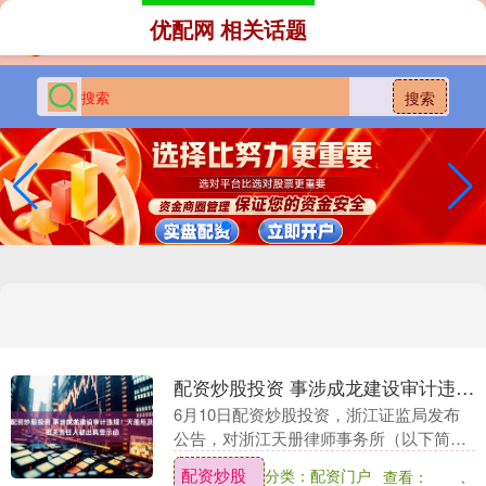
优配网 相关话题
搜索
配资炒股投资 事涉成龙建设审计违规！天册所及相关责任人被出具警示函
6月10日配资炒股投资，浙江证监局发布
公告，对浙江天册律师事务所（以下简
称“天册所”）、夏晓亮、蒋朝镖采取出具
配资炒股
分类：配资门户
查看：
警示函的行政监管措施。 公告显示，天册