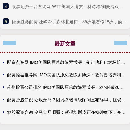
4
​股票配资平台查询网 WTT美国大满贯｜林诗栋/蒯曼混双问鼎 国乒女双提前夺冠
5
​稳操胜券配资 汪峰牵手森林北逛街，35岁她看似18岁，俩人真是般配_章子怡_那顶_小店
最新文章
配资点评网 IMO美国队原总教练罗博深：别让功利化对标培养出“弗兰肯斯坦”
配资操盘推荐网 IMO美国队原总教练罗博深：教育要培养利他、持续思考的人
杭州股票公司排名 IMO美国队原总教练罗博深：2小时做20道题，是奥数吗？
配资炒股知识 众叛亲离？因凡蒂诺高级顾问宣布辞职，抗议FIFA出售世界杯股份
炒股配资咨询 皇马官网晒照：新援埃斯皮正在穆帅麾下，完成加盟后的首堂训练课